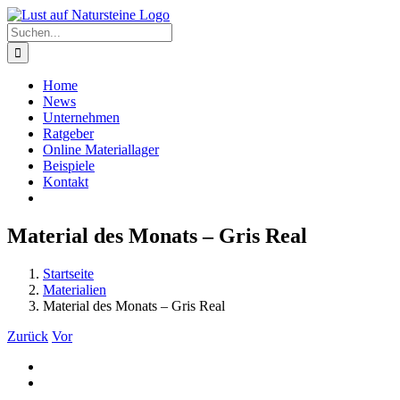
Zum
Inhalt
Suche
springen
nach:
Home
News
Unternehmen
Ratgeber
Online Materiallager
Beispiele
Kontakt
Material des Monats – Gris Real
Startseite
Materialien
Material des Monats – Gris Real
Zurück
Vor