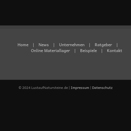
Home
News
Unternehmen
Ratgeber
Online Materiallager
Beispiele
Kontakt
© 2024 LustaufNatursteine.de |
Impressum
|
Datenschutz